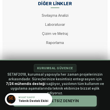
DIĞER LINKLER
Sıvılaşma Analizi
Laboratuvar
Çizim ve Metraj
Raporlama
KURUMSAL GÜVENCE
© 2026 SETAF2018. Tüm hakları saklıdır. A Brandaft Engineering
SETAF2018, kurumsal yapısıyla her zaman projelerinizin
Project.
arkasındadır. Süreçlerinize kesintisiz entegrasyon için
7/24 mühendis desteği
sağlıyor, yazılımın tüm kullanım ve
uygulama aşamalarında teknik ekibinize bizzat eşlik
ediyoruz.
English
(
İngilizce
)
Türkçe
WHATSAPP
Teknik Destek Ekibi
HEMEN ÜCRETSİZ DENEYİN