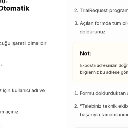
m):
Otomatik
TrialRequest programın
Açılan formda tüm bilg
doldurunuz.
ğu işaretli olmalıdır
Not:
z.
E-posta adresinizin doğ
bilgileriniz bu adrese gön
çin kullanıcı adı ve
Formu doldurduktan s
“Talebiniz teknik ekib
um açınız.
başarıyla tamamlanmış
istem: