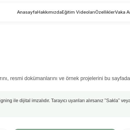
Anasayfa
Hakkımızda
Eğitim Videoları
Özellikler
Vaka An
ı, resmi dokümanlarını ve örnek projelerini bu sayfadan 
ing ile dijital imzalıdır. Tarayıcı uyarıları alırsanız "Sakla" ve