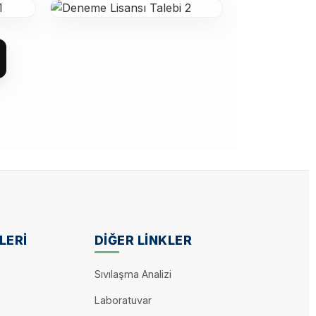
nleştirilmesi
nuzu değerlendirdikten sonra e-posta
imliği (User ID) ve Aktivasyon Anahtarı
an LicenseManager programını açınız.
edentials" seçeneğinin işaretini
LERI
DIĞER LINKLER
D ve Aktivasyon Anahtarı’nı ilgili
Sıvılaşma Analizi
Laboratuvar
sarak yazılımı etkinleştirebilirsiniz.