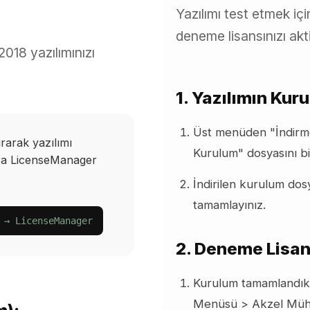
Yazılımı test etmek içi
deneme lisansınızı aktif
018 yazılımınızı
1. Yazılımın Kur
Üst menüden "İndirm
rarak yazılımı
Kurulum" dosyasını bil
ra LicenseManager
İndirilen kurulum dos
tamamlayınız.
 → LicenseManager
2. Deneme Lisan
Kurulum tamamlandıkta
Menüsü > Akzel Mühen