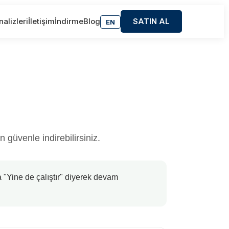
alizleri
İletişim
İndirme
Blog
SATIN AL
EN
güvenle indirebilirsiniz.
ya "Yine de çalıştır" diyerek devam