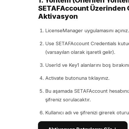
1. Yöntem (Önerilen Yönte
SETAFAccount Üzerinden 
Aktivasyon
LicenseManager uygulamasını açınız.
Use SETAFAccount Credentials kutucu
(varsayılan olarak işaretli gelir).
UserId ve Key1 alanlarını boş bırakını
Activate butonuna tıklayınız.
Bu aşamada SETAFAccount hesabınız i
şifreniz sorulacaktır.
Kullanıcı adı ve şifrenizi girerek otur
Oturum açma tamamlandıktan sonra s