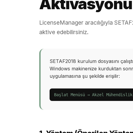
Aktivasyonu
LicenseManager aracılığıyla SETAF2
aktive edebilirsiniz.
SETAF2018 kurulum dosyasını çalıştı
Windows makinenize kurduktan son
uygulamasına şu şekilde erişilir:
Başlat Menüsü → Akzel Mühendislik