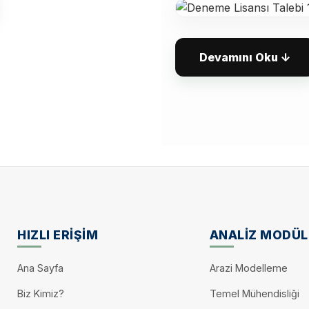
n UserId ve Activation
lır,
Devamını Oku ↓
3. Yazılımın Etki
r.
Teknik ekip, başvuru
adresinize Kullanıcı K
a makine isminiz
gönderecektir.
Aynı klasörde yer al
u makine kaydedilir.
"Use SETAFAccount Cr
syon
kaldırın.
HIZLI ERIŞIM
ANALIZ MODÜL
uğunun işaretini
Size gönderilen User I
Ana Sayfa
Arazi Modelleme
alanlara giriniz.
Biz Kimiz?
Temel Mühendisliği
:
Etkinleştir butonuna ba