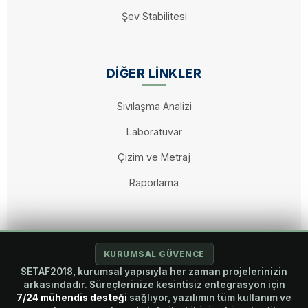
Şev Stabilitesi
DIĞER LINKLER
Sıvılaşma Analizi
Laboratuvar
Çizim ve Metraj
Raporlama
KURUMSAL GÜVENCE
© 2026 SETAF2018. Tüm hakları saklıdır. A Brandaft Engineering
SETAF2018, kurumsal yapısıyla her zaman projelerinizin
Project.
arkasındadır. Süreçlerinize kesintisiz entegrasyon için
7/24 mühendis desteği
sağlıyor, yazılımın tüm kullanım ve