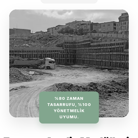
%80 ZAMAN
TASARRUFU, %100
YÖNETMELIK
UYUMU.