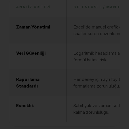
ANALIZ KRITERI
GELENEKSEL / MANUEL 
Zaman Yönetimi
Excel'de manuel grafik çizim
saatler süren düzenleme.
Veri Güvenliği
Logaritmik hesaplamalarda 
formül hatası riski.
Raporlama
Her deney için ayrı föy tasa
Standardı
formatlama zorunluluğu.
Esneklik
Sabit yük ve zaman setlerine
kalma zorunluluğu.