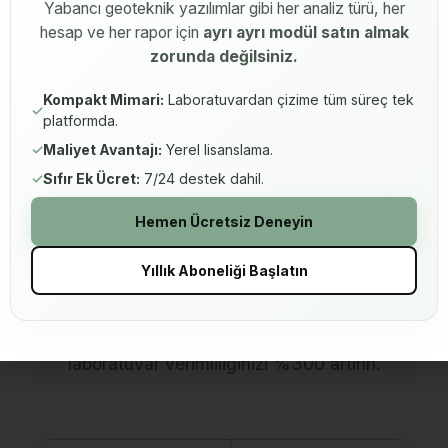
Yabancı geoteknik yazılımlar gibi her analiz türü, her
hesap ve her rapor için
ayrı ayrı modül satın almak
zorunda değilsiniz.
Kompakt Mimari:
Laboratuvardan çizime tüm süreç tek
✓
platformda.
✓
Maliyet Avantajı:
Yerel lisanslama.
Neden SETAF2018
✓
Sıfır Ek Ücret:
7/24 destek dahil.
Laboratuvar
Hemen Ücretsiz Deneyin
Modülü?
Yıllık Aboneliği Başlatın
Manuel süreçlerin karmaşasından kurtulun,
laboratuvar verimliliğinizi %300 artırın.