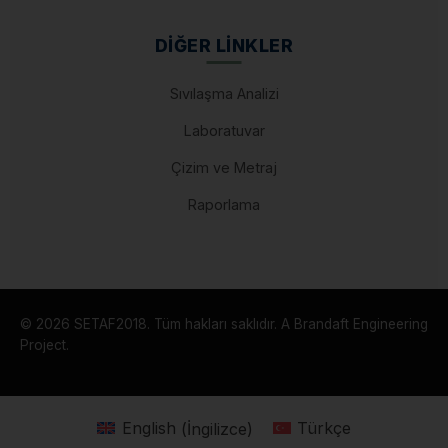
DIĞER LINKLER
Sıvılaşma Analizi
Laboratuvar
Çizim ve Metraj
Raporlama
© 2026 SETAF2018. Tüm hakları saklıdır. A Brandaft Engineering
Project.
English
(
İngilizce
)
Türkçe