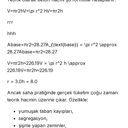
V=πr2hV=\pi r^2 hV=πr2h
rrr
hhh
Abase=πr2≈28.27A_{\text{base}} = \pi r^2 \approx
28.27Abase​=πr2≈28.27
V=πr2h≈226.19V = \pi r^2 h \approx
226.19V=πr2h≈226.19
r = 3.0h = 8.0
Ancak saha pratiğinde gerçek tüketim çoğu zaman
teorik hacmin üzerine çıkar. Özellikle:
yumuşak taban kayıpları,
segregasyon,
şişme yapan zeminler,