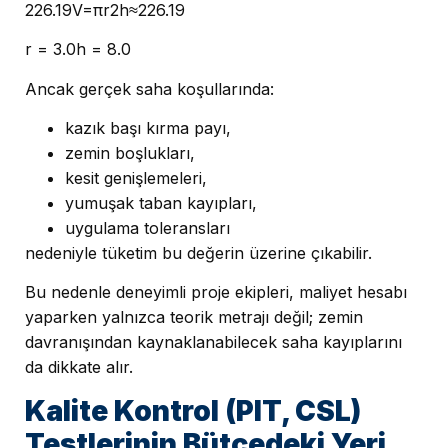
226.19V=πr2h≈226.19
r = 3.0h = 8.0
Ancak gerçek saha koşullarında:
kazık başı kırma payı,
zemin boşlukları,
kesit genişlemeleri,
yumuşak taban kayıpları,
uygulama toleransları
nedeniyle tüketim bu değerin üzerine çıkabilir.
Bu nedenle deneyimli proje ekipleri, maliyet hesabı
yaparken yalnızca teorik metrajı değil; zemin
davranışından kaynaklanabilecek saha kayıplarını
da dikkate alır.
Kalite Kontrol (PIT, CSL)
Testlerinin Bütçedeki Yeri