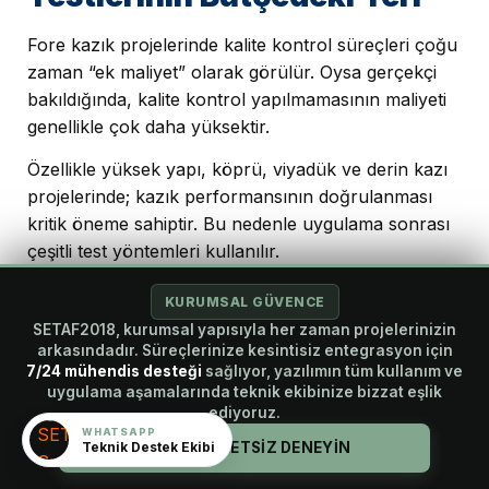
Fore kazık projelerinde kalite kontrol süreçleri çoğu
zaman “ek maliyet” olarak görülür. Oysa gerçekçi
bakıldığında, kalite kontrol yapılmamasının maliyeti
genellikle çok daha yüksektir.
Özellikle yüksek yapı, köprü, viyadük ve derin kazı
projelerinde; kazık performansının doğrulanması
kritik öneme sahiptir. Bu nedenle uygulama sonrası
çeşitli test yöntemleri kullanılır.
En yaygın kalite kontrol yöntemleri arasında:
KURUMSAL GÜVENCE
SETAF2018, kurumsal yapısıyla her zaman projelerinizin
PIT (Pile Integrity Test),
arkasındadır. Süreçlerinize kesintisiz entegrasyon için
CSL (Crosshole Sonic Logging),
7/24 mühendis desteği
sağlıyor, yazılımın tüm kullanım ve
yükleme testleri,
uygulama aşamalarında teknik ekibinize bizzat eşlik
ediyoruz.
beton dayanım kontrolleri
WHATSAPP
yer alır.
Teknik Destek Ekibi
HEMEN ÜCRETSİZ DENEYİN