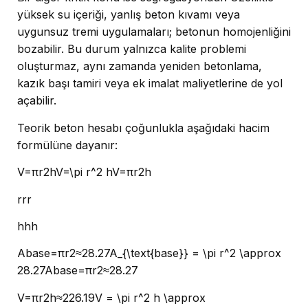
yüksek su içeriği, yanlış beton kıvamı veya
uygunsuz tremi uygulamaları; betonun homojenliğini
bozabilir. Bu durum yalnızca kalite problemi
oluşturmaz, aynı zamanda yeniden betonlama,
kazık başı tamiri veya ek imalat maliyetlerine de yol
açabilir.
Teorik beton hesabı çoğunlukla aşağıdaki hacim
formülüne dayanır:
V=πr2hV=\pi r^2 hV=πr2h
rrr
hhh
Abase=πr2≈28.27A_{\text{base}} = \pi r^2 \approx
28.27Abase​=πr2≈28.27
V=πr2h≈226.19V = \pi r^2 h \approx