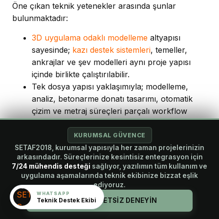
Öne çıkan teknik yetenekler arasında şunlar
bulunmaktadır:
3D uygulama odaklı modelleme
altyapısı
sayesinde;
kazı destek sistemleri
, temeller,
ankrajlar ve şev modelleri aynı proje yapısı
içinde birlikte çalıştırılabilir.
Tek dosya yapısı yaklaşımıyla; modelleme,
analiz, betonarme donatı tasarımı, otomatik
çizim ve metraj süreçleri parçalı workflow
oluşturmadan yönetilebilir.
Denklem gösteren lokal ve genel
geoteknik
KURUMSAL GÜVENCE
rapor
çıktıları sayesinde mühendislik hesapları
SETAF2018, kurumsal yapısıyla her zaman projelerinizin
arkasındadır. Süreçlerinize kesintisiz entegrasyon için
“kara kutu” mantığında kalmaz; belediye, yapı
7/24 mühendis desteği
sağlıyor, yazılımın tüm kullanım ve
denetim ve resmi kurum süreçlerinde hesap
uygulama aşamalarında teknik ekibinize bizzat eşlik
adımları daha şeffaf şekilde sunulabilir. Bu
ediyoruz.
WHATSAPP
yaklaşım özellikle denetlenebilir mühendislik
Teknik Destek Ekibi
HEMEN ÜCRETSİZ DENEYİN
açısından önemli avantaj sağlar.