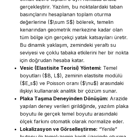
gerçekleştirir. Yazılım, bu noktalardaki taban
basınçlarını hesaplanan toplam oturma
değerlerine ($\sum S$) bölerek, temelin
kenarından geometrik merkezine kadar olan
tüm bölge için gerçekçi yatak katsayıları üretir.
Bu dinamik yaklaşım, zemindeki yeraltı su
seviyesi ve çoklu tabaka etkilerini her bir nokta
için doğrudan hesaba katar.
Vesic (Elastisite Teorisi) Yöntemi:
Temel
boyutları ($B, L$), zeminin elastisite modülü
($E_s$) ve Poisson oranı ($\nu$) arasındaki
ilişkiyi kullanarak analitik bir çözüm sunar.
Plaka Taşıma Deneyinden Dönüşüm:
Arazide
yapılan deney verileri girildiğinde, yazılım plaka
boyutu ile gerçek temel boyutu arasındaki
ölçek farkını otomatik olarak normalize eder.
Lokalizasyon ve Görselleştirme:
“Yenile”
butonu ile temel-zemin kesiti üzerinde oturma