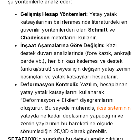
şu yöntemlerle analiz eder:
Gelişmiş Hesap Yöntemleri:
Yatay yatak
katsayılarının belirlenmesinde literatürdeki en
güvenilir yöntemlerden olan
Schmitt
ve
Chadeisson
metotlarını kullanır.
İnşaat Aşamalarına Göre Değişim:
Kazı
destek duvarı analizlerinde (fore kazık, ankrajlı
perde vb.), her bir kazı kademesi ve destek
(ankraj/strut) seviyesi için değişen yatay zemin
basınçları ve yatak katsayıları hesaplanır.
Deformasyon Kontrolü:
Yazılım, hesaplanan
yatay yatak katsayılarını kullanarak
“Deformasyon + Etkiler” diyagramlarını
oluşturur. Bu sayede mühendis,
iksa sisteminin
yatayda ne kadar deplasman yapacağını ve
zemin yaylarının bu hareketi ne ölçüde
sönümlediğini 2D/3D olarak görebilir.
SETAF2018
‘in sunduğu bu detaylı analiz çıktıları,