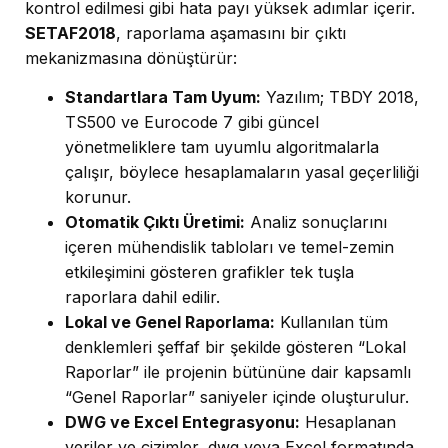
kontrol edilmesi gibi hata payı yüksek adımlar içerir.
SETAF2018
, raporlama aşamasını bir çıktı
mekanizmasına dönüştürür:
Standartlara Tam Uyum:
Yazılım; TBDY 2018,
TS500 ve Eurocode 7 gibi güncel
yönetmeliklere tam uyumlu algoritmalarla
çalışır, böylece hesaplamaların yasal geçerliliği
korunur.
Otomatik Çıktı Üretimi:
Analiz sonuçlarını
içeren mühendislik tabloları ve temel-zemin
etkileşimini gösteren grafikler tek tuşla
raporlara dahil edilir.
Lokal ve Genel Raporlama:
Kullanılan tüm
denklemleri şeffaf bir şekilde gösteren “Lokal
Raporlar” ile projenin bütününe dair kapsamlı
“Genel Raporlar” saniyeler içinde oluşturulur.
DWG ve Excel Entegrasyonu:
Hesaplanan
veriler ve çizimler .dwg veya Excel formatında