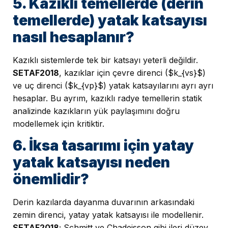
5. Kazıklı temellerde (derin
temellerde) yatak katsayısı
nasıl hesaplanır?
Kazıklı sistemlerde tek bir katsayı yeterli değildir.
SETAF2018
, kazıklar için çevre direnci ($k_{vs}$)
ve uç direnci ($k_{vp}$) yatak katsayılarını ayrı ayrı
hesaplar. Bu ayrım, kazıklı radye temellerin statik
analizinde kazıkların yük paylaşımını doğru
modellemek için kritiktir.
6. İksa tasarımı için yatay
yatak katsayısı neden
önemlidir?
Derin kazılarda dayanma duvarının arkasındaki
zemin direnci, yatay yatak katsayısı ile modellenir.
SETAF2018
; Schmitt ve Chadeisson gibi ileri düzey