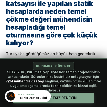
katsayısı ile yapılan statik
hesaplarda neden temel
çökme değeri mühendisin
hesapladığı temel
oturmasına göre çok küçük
kalıyor?
Türkiye’de gördüğümüz en büyük hata geoteknik
raporda yatak katsayısnının literatürdeki 30cm
plaka için verilen yatak katsayısı değerlerinin alınıp,
KURUMSAL GÜVENCE
bu değerlerin Temlin gerçek boyutlarına göre
SETAF2018, kurumsal yapısıyla her zaman projelerinizin
arkasındadır. Süreçlerinize kesintisiz entegrasyon için
düzeltilmemesinden kaynaklanmaktadır. SETAF’da
7/24 mühendis desteği
sağlıyor, yazılımın tüm kullanım ve
yatak katsayısı oturmalara göre belirnirse. bu
uygulama aşamalarında teknik ekibinize bizzat eşlik
ğerlerle statik hesap yapıldığında, temel oturma
ediyoruz.
WHATSAPP
değerleriyle, statik hesap sonucu bulunan temel
Teknik Destek Ekibi
HEMEN ÜCRETSİZ DENEYİN
çökme değerlerinin birbirine yaklaştığı ve farkın