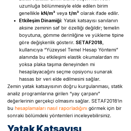
uzunluğa bölünmesiyle elde edilen birim
genellikle
kN/m³
veya
t/m³
olarak ifade edilir.
Etkileşim Dinamiği:
Yatak katsayısı sanılanın
aksine zeminin saf bir özelliği değildir; temelin
boyutuna, gömme derinliğine ve yükleme tipine
göre değişkenlik gösterir.
SETAF2018
,
kullanıcıya “Yüzeysel Temel Hesap Yöntemi”
alanında bu etkileşimi elastik okumalardan mı
yoksa plaka taşıma deneyinden mi
hesaplayacağını seçme opsiyonu sunarak
hassas bir veri elde edilmesini sağlar.
Zemin yatak katsayısının doğru kurgulanması, statik
analiz programlarına girilen “yay çarpanı”
değerlerinin gerçekçi olmasını sağlar. SETAF2018’in
bu
hesaplamaları nasıl raporladığını
görmek için bir
sonraki bölümdeki yöntemleri inceleyebilirsiniz.
Yatak Katsayısı