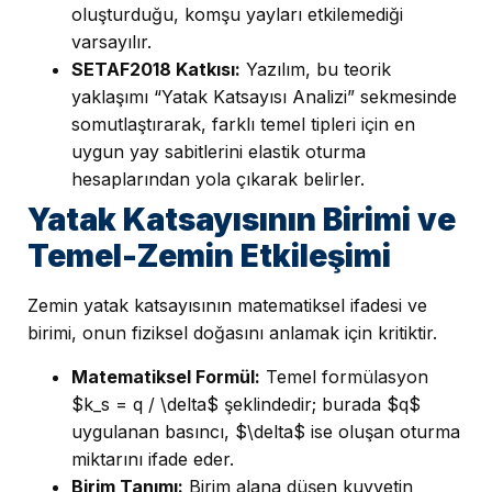
oluşturduğu, komşu yayları etkilemediği
varsayılır.
SETAF2018 Katkısı:
Yazılım, bu teorik
yaklaşımı “Yatak Katsayısı Analizi” sekmesinde
somutlaştırarak, farklı temel tipleri için en
uygun yay sabitlerini elastik oturma
hesaplarından yola çıkarak belirler.
Yatak Katsayısının Birimi ve
Temel-Zemin Etkileşimi
Zemin yatak katsayısının matematiksel ifadesi ve
birimi, onun fiziksel doğasını anlamak için kritiktir.
Matematiksel Formül:
Temel formülasyon
$k_s = q / \delta$ şeklindedir; burada $q$
uygulanan basıncı, $\delta$ ise oluşan oturma
miktarını ifade eder.
Birim Tanımı:
Birim alana düşen kuvvetin