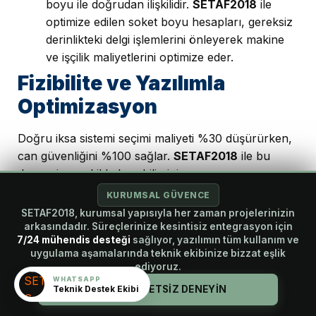
boyu ile doğrudan ilişkilidir.
SETAF2018
ile
optimize edilen soket boyu hesapları, gereksiz
derinlikteki delgi işlemlerini önleyerek makine
ve işçilik maliyetlerini optimize eder.
Fizibilite ve Yazılımla
Optimizasyon
Doğru iksa sistemi seçimi maliyeti %30 düşürürken,
can güvenliğini %100 sağlar.
SETAF2018
ile bu
dengeyi şu şekilde kurabilirsiniz:
KURUMSAL GÜVENCE
Senaryo Analizi:
Farklı ankraj aralıkları veya
SETAF2018, kurumsal yapısıyla her zaman projelerinizin
kazık çapları için “İnşaat Aşamaları”
arkasındadır. Süreçlerinize kesintisiz entegrasyon için
modülünde hızlıca simülasyonlar yaparak
7/24 mühendis desteği
sağlıyor, yazılımın tüm kullanım ve
teknik açıdan en güvenli ve ekonomik açıdan
uygulama aşamalarında teknik ekibinize bizzat eşlik
ediyoruz.
en uygun kesiti belirleyebilirsiniz.
WHATSAPP
Hatalı İmalatın Önlenmesi:
Yazılımın sunduğu
Teknik Destek Ekibi
HEMEN ÜCRETSİZ DENEYİN
“Tüm Yapıyı Kontrol Et” fonksiyonu, tasarım