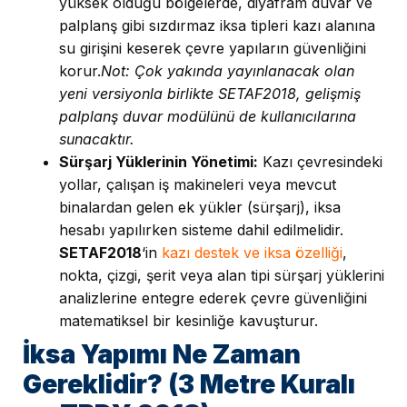
yüksek olduğu bölgelerde, diyafram duvar ve
palplanş gibi sızdırmaz iksa tipleri kazı alanına
su girişini keserek çevre yapıların güvenliğini
korur.
Not: Çok yakında yayınlanacak olan
yeni versiyonla birlikte SETAF2018, gelişmiş
palplanş duvar modülünü de kullanıcılarına
sunacaktır.
Sürşarj Yüklerinin Yönetimi:
Kazı çevresindeki
yollar, çalışan iş makineleri veya mevcut
binalardan gelen ek yükler (sürşarj), iksa
hesabı yapılırken sisteme dahil edilmelidir.
SETAF2018
‘in
kazı destek ve iksa özelliği
,
nokta, çizgi, şerit veya alan tipi sürşarj yüklerini
analizlerine entegre ederek çevre güvenliğini
matematiksel bir kesinliğe kavuşturur.
İksa Yapımı Ne Zaman
Gereklidir? (3 Metre Kuralı