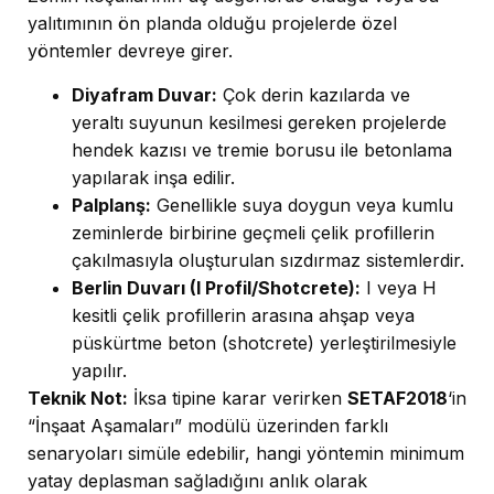
yalıtımının ön planda olduğu projelerde özel
yöntemler devreye girer.
Diyafram Duvar:
Çok derin kazılarda ve
yeraltı suyunun kesilmesi gereken projelerde
hendek kazısı ve tremie borusu ile betonlama
yapılarak inşa edilir.
Palplanş:
Genellikle suya doygun veya kumlu
zeminlerde birbirine geçmeli çelik profillerin
çakılmasıyla oluşturulan sızdırmaz sistemlerdir.
Berlin Duvarı (I Profil/Shotcrete):
I veya H
kesitli çelik profillerin arasına ahşap veya
püskürtme beton (shotcrete) yerleştirilmesiyle
yapılır.
Teknik Not:
İksa tipine karar verirken
SETAF2018
‘in
“İnşaat Aşamaları” modülü üzerinden farklı
senaryoları simüle edebilir, hangi yöntemin minimum
yatay deplasman sağladığını anlık olarak