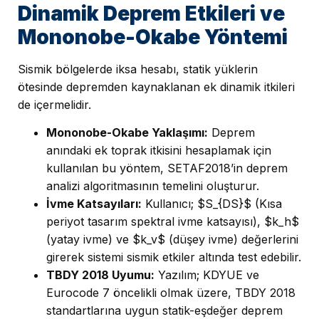
Dinamik Deprem Etkileri ve
Mononobe-Okabe Yöntemi
Sismik bölgelerde iksa hesabı, statik yüklerin
ötesinde depremden kaynaklanan ek dinamik itkileri
de içermelidir.
Mononobe-Okabe Yaklaşımı:
Deprem
anındaki ek toprak itkisini hesaplamak için
kullanılan bu yöntem, SETAF2018’in deprem
analizi algoritmasının temelini oluşturur.
İvme Katsayıları:
Kullanıcı; $S_{DS}$ (Kısa
periyot tasarım spektral ivme katsayısı), $k_h$
(yatay ivme) ve $k_v$ (düşey ivme) değerlerini
girerek sistemi sismik etkiler altında test edebilir.
TBDY 2018 Uyumu:
Yazılım; KDYUE ve
Eurocode 7 öncelikli olmak üzere, TBDY 2018
standartlarına uygun statik-eşdeğer deprem