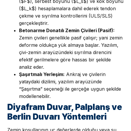
($F$), serbest boyunu ($L_s$) ve kök boyunu
($L_k$) hesaplamalara dahil ederek tendon
çekme ve sıyrılma kontrollerini (ULS/SLS)
gerçekleştirir.
Betonarme Donatılı Zemin Çivileri (Pasif):
Zemin çivileri genellikle pasif çalışır; yani zemin
deforme oldukça yük almaya başlar. Yazılım,
çivi-zemin arayüzündeki sıyrılma direncini
efektif gerilmelere göre hassas bir şekilde
analiz eder.
Şaşırtmalı Yerleşim:
Ankraj ve çivilerin
yataydaki dizilimi, yazılım arayüzünde
“Şaşırtma” seçeneği ile gerçeğe uygun şekilde
modellenebilir.
Diyafram Duvar, Palplanş ve
Berlin Duvarı Yöntemleri
Zemin koşullarının uç değerlerde olduğu veya su