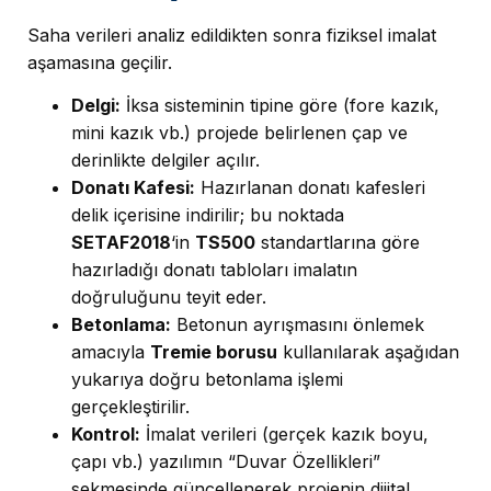
Saha verileri analiz edildikten sonra fiziksel imalat
aşamasına geçilir.
Delgi:
İksa sisteminin tipine göre (fore kazık,
mini kazık vb.) projede belirlenen çap ve
derinlikte delgiler açılır.
Donatı Kafesi:
Hazırlanan donatı kafesleri
delik içerisine indirilir; bu noktada
SETAF2018
‘in
TS500
standartlarına göre
hazırladığı donatı tabloları imalatın
doğruluğunu teyit eder.
Betonlama:
Betonun ayrışmasını önlemek
amacıyla
Tremie borusu
kullanılarak aşağıdan
yukarıya doğru betonlama işlemi
gerçekleştirilir.
Kontrol:
İmalat verileri (gerçek kazık boyu,
çapı vb.) yazılımın “Duvar Özellikleri”
sekmesinde güncellenerek projenin dijital