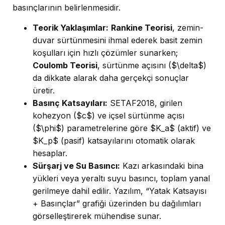
basınçlarının belirlenmesidir.
Teorik Yaklaşımlar:
Rankine Teorisi
, zemin-
duvar sürtünmesini ihmal ederek basit zemin
koşulları için hızlı çözümler sunarken;
Coulomb Teorisi
, sürtünme açısını ($\delta$)
da dikkate alarak daha gerçekçi sonuçlar
üretir.
Basınç Katsayıları:
SETAF2018, girilen
kohezyon ($c$) ve içsel sürtünme açısı
($\phi$) parametrelerine göre $K_a$ (aktif) ve
$K_p$ (pasif) katsayılarını otomatik olarak
hesaplar.
Sürşarj ve Su Basıncı:
Kazı arkasındaki bina
yükleri veya yeraltı suyu basıncı, toplam yanal
gerilmeye dahil edilir. Yazılım, “Yatak Katsayısı
+ Basınçlar” grafiği üzerinden bu dağılımları
görselleştirerek mühendise sunar.