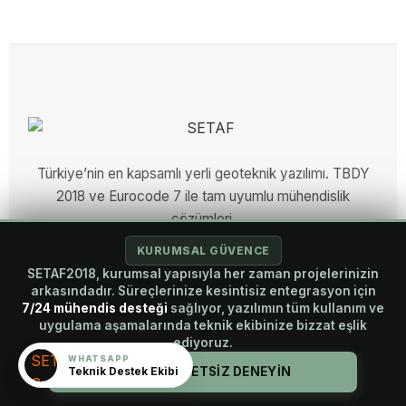
Türkiye’nin en kapsamlı yerli geoteknik yazılımı. TBDY
2018 ve Eurocode 7 ile tam uyumlu mühendislik
çözümleri.
KURUMSAL GÜVENCE
SETAF2018, kurumsal yapısıyla her zaman projelerinizin
arkasındadır. Süreçlerinize kesintisiz entegrasyon için
HIZLI ERIŞIM
7/24 mühendis desteği
sağlıyor, yazılımın tüm kullanım ve
uygulama aşamalarında teknik ekibinize bizzat eşlik
Ana Sayfa
ediyoruz.
WHATSAPP
Teknik Destek Ekibi
HEMEN ÜCRETSİZ DENEYİN
Biz Kimiz?