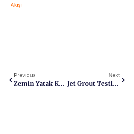
Previous
Next
Zemin Yatak Katsayısı Hesabı: Yöntemler, Formüller Ve Yazılımla Analiz
Jet Grout Testleri Ve Kalite Kontrol Rehberi: Güvenli Zemin İyileştirme