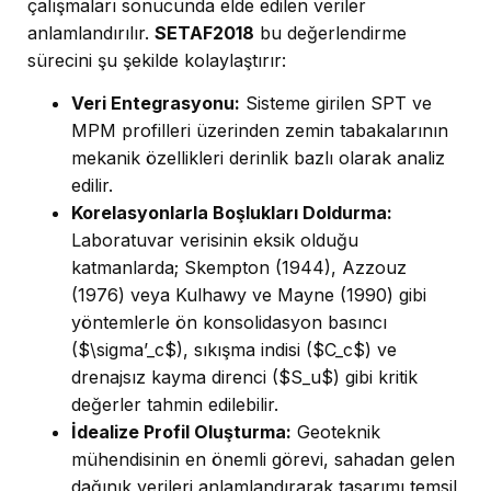
çalışmaları sonucunda elde edilen veriler
anlamlandırılır.
SETAF2018
bu değerlendirme
sürecini şu şekilde kolaylaştırır:
Veri Entegrasyonu:
Sisteme girilen SPT ve
MPM profilleri üzerinden zemin tabakalarının
mekanik özellikleri derinlik bazlı olarak analiz
edilir.
Korelasyonlarla Boşlukları Doldurma:
Laboratuvar verisinin eksik olduğu
katmanlarda; Skempton (1944), Azzouz
(1976) veya Kulhawy ve Mayne (1990) gibi
yöntemlerle ön konsolidasyon basıncı
($\sigma’_c$), sıkışma indisi ($C_c$) ve
drenajsız kayma direnci ($S_u$) gibi kritik
değerler tahmin edilebilir.
İdealize Profil Oluşturma:
Geoteknik
mühendisinin en önemli görevi, sahadan gelen
dağınık verileri anlamlandırarak tasarımı temsil