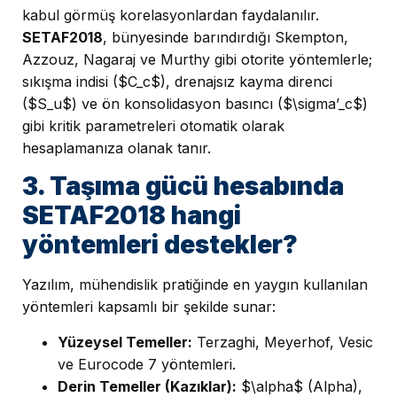
kabul görmüş korelasyonlardan faydalanılır.
SETAF2018
, bünyesinde barındırdığı Skempton,
Azzouz, Nagaraj ve Murthy gibi otorite yöntemlerle;
sıkışma indisi ($C_c$), drenajsız kayma direnci
($S_u$) ve ön konsolidasyon basıncı ($\sigma’_c$)
gibi kritik parametreleri otomatik olarak
hesaplamanıza olanak tanır.
3. Taşıma gücü hesabında
SETAF2018 hangi
yöntemleri destekler?
Yazılım, mühendislik pratiğinde en yaygın kullanılan
yöntemleri kapsamlı bir şekilde sunar:
Yüzeysel Temeller:
Terzaghi, Meyerhof, Vesic
ve Eurocode 7 yöntemleri.
Derin Temeller (Kazıklar):
$\alpha$ (Alpha),