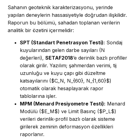
Sahanın geoteknik karakterizasyonu, yerinde
yapılan deneylerin hassasiyetiyle doğrudan ilişkilidir.
Raporun bu bölümü, sahadan toplanan verilerin
analitik bir özetini içermelidir:
SPT (Standart Penetrasyon Testi):
Sondaj
kuyularından gelen darbe sayıları (N
değerleri),
SETAF2018
’e derinlik bazlı profiller
olarak girilir. Yazılım; şahmerdan verimi, tij
uzunluğu ve kuyu çapı gibi düzeltme
katsayılarını ($C_N, N_{60}, N_{1,60}$)
otomatik olarak hesaplayarak rapor
tablolarına işler.
MPM (Menard Presiyometre Testi):
Menard
Modülü ($E_M$) ve Limit Basınç ($P_L$)
verileri derinlik-profil bazlı olarak sisteme
girilerek zeminin deformasyon özellikleri
raporlanır.