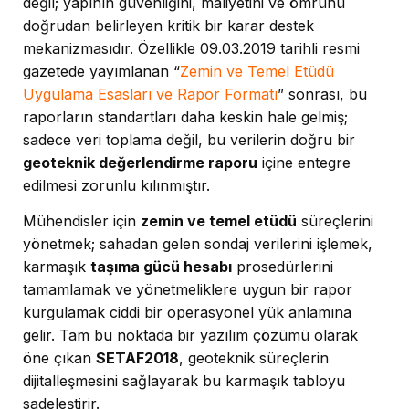
değil; yapının güvenliğini, maliyetini ve ömrünü
doğrudan belirleyen kritik bir karar destek
mekanizmasıdır. Özellikle 09.03.2019 tarihli resmi
gazetede yayımlanan “
Zemin ve Temel Etüdü
Uygulama Esasları ve Rapor Formatı
” sonrası, bu
raporların standartları daha keskin hale gelmiş;
sadece veri toplama değil, bu verilerin doğru bir
geoteknik değerlendirme raporu
içine entegre
edilmesi zorunlu kılınmıştır.
Mühendisler için
zemin ve temel etüdü
süreçlerini
yönetmek; sahadan gelen sondaj verilerini işlemek,
karmaşık
taşıma gücü hesabı
prosedürlerini
tamamlamak ve yönetmeliklere uygun bir rapor
kurgulamak ciddi bir operasyonel yük anlamına
gelir. Tam bu noktada bir yazılım çözümü olarak
öne çıkan
SETAF2018
, geoteknik süreçlerin
dijitalleşmesini sağlayarak bu karmaşık tabloyu
sadeleştirir.