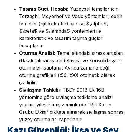
Taşıma Gücü Hesabı:
Yüzeysel temeller için
Terzaghi, Meyerhof ve Vesic yöntemleri; derin
temeller (rijit kolonlar) için ise $\alpha$,
$\beta$ ve $\lambda$ yöntemleri ile
karakteristik ve tasarım taşıma güçleri
hesaplanır.
Oturma Analizi:
Temel altındaki stress artışları
dikkate alınarak ani (elastik) ve konsolidasyon
oturmaları saptanır. Ayrıca zamana bağlı
oturma grafikleri (t50, t90) otomatik olarak
çizdirilir.
Sıvılaşma Tahkiki:
TBDY 2018 Ek 16B
yöntemine göre sıvılaşma tetikleme analizi
yapılır. İyileştirilmiş zeminlerde “Rijit Kolon
Grubu Etkisi” dikkate alınarak sıvılaşma sonrası
yüzey oturmaları raporlanır.
Kazı Güvenliği: İksa ve Şev